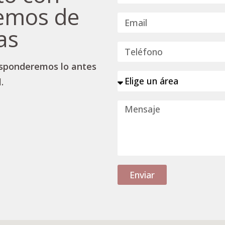
remos de
as
responderemos lo antes
.
Enviar