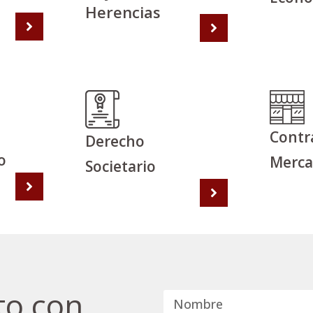
Herencias
Contr
Derecho
o
Merca
Societario
to con